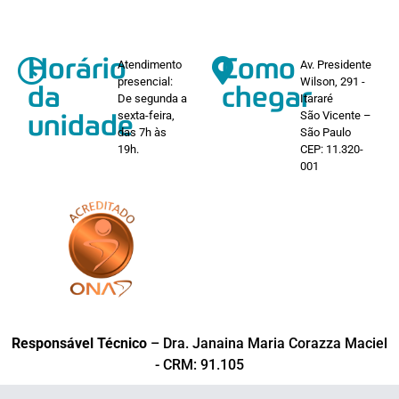
Horário
Como
Atendimento
Av. Presidente
presencial:
Wilson, 291 -
da
chegar
De segunda a
Itararé
sexta-feira,
São Vicente –
unidade
das 7h às
São Paulo
19h.
CEP: 11.320-
001
Responsável Técnico
– Dra. Janaina Maria Corazza Maciel
- CRM: 91.105