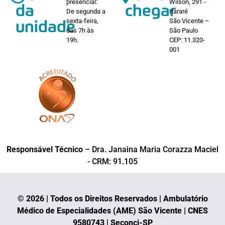
presencial:
Wilson, 291 -
da
chegar
De segunda a
Itararé
sexta-feira,
São Vicente –
unidade
das 7h às
São Paulo
19h.
CEP: 11.320-
001
Responsável Técnico
– Dra. Janaina Maria Corazza Maciel
- CRM: 91.105
© 2026 | Todos os Direitos Reservados | Ambulatório
Médico de Especialidades (AME) São Vicente | CNES
9580743 | Seconci-SP