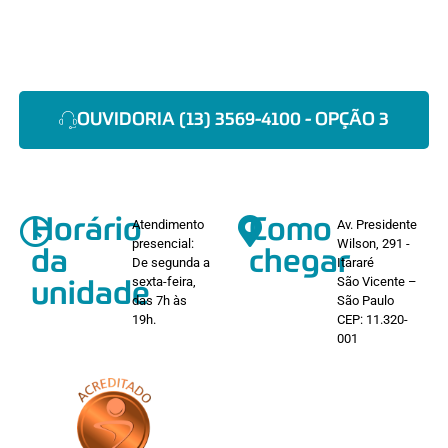
OUVIDORIA (13) 3569-4100 - OPÇÃO 3
Horário
Como
Atendimento
Av. Presidente
presencial:
Wilson, 291 -
da
chegar
De segunda a
Itararé
sexta-feira,
São Vicente –
unidade
das 7h às
São Paulo
19h.
CEP: 11.320-
001